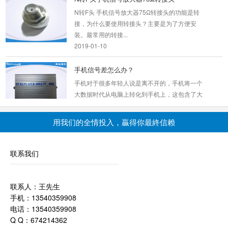
演变而来，进入CD...
N转F头 手机信号放大器75Ω转接头的功能是转
2019-01-12
接，为什么要使用转接头？主要是为了方便安
装。最常用的转接...
别墅区手机信号不好是什么原因？...
2019-01-10
手机信号放大器如发现不能放大信号了怎能办；
首先检查电源，放大器有没有正常供电，如果发
手机信号差怎么办？
现设备上的电...
手机对于很多年轻人说是离不开的，手机将一个
2019-02-21
大数据时代从电脑上转化到手机上，这包含了大
量的...
手机信号增强器的信号覆盖原理是...
2019-05-27
用我们的全情投入，贏得你最終信赖
手机信号放大器（ 中继器）属于同频放大设备，
是指在无线通信传输过程中起到信号增强的一种
WIFI手机信号放大器拉远系统5瓦系列
无线电发射中...
联系我们
一、单频智能无线拉远系统产品介绍如上图所
2019-01-11
示，智能拉远系统由近端机、中继天线、远端
机、重发天线四部...
联系人：王先生
2019-01-11
信号增强器原理与覆盖全球通信网...
手机：13540359908
手机信号增强器-传说中的量子网络可以提供一
电话：13540359908
工程手机信号放大器SYT-CDMA-30
个超安全的通信环境，但现在的问题是，部署覆
Q Q：674214362
名称手机信号放大器型号SYT-CDMA-30频率
盖全球的量子网...