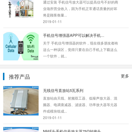
通过安装 手机信号放大器可以提高信号不好的商
业场所营业收入，因为手机正常通话质量的好坏
将是顾客衡量...
2019-01-11
手机信号增强器APP可以解决手机...
关于 手机信号增强器的软件，现在很多朋友都有
这么一种误区，觉得只要在自己手机上下载这么
一个软件，就...
2019-01-11
智慧wifi无线网络覆盖系统优势介绍
推荐产品
更多
无线覆盖网络的优灵活性和移动性。在有线网络
中，网络设备的安放位置受网络位置的，而无线
无线信号直放站5瓦系列
覆盖在无线信...
直放站由天线、射频双工器、低噪声放大器、混
2019-03-11
频器、电调衰减器、滤波器、功率放大器等元器
件或模块组成...
揭秘|手机信号放大器技术参数
2019-01-11
1、 手机信号放大器的工作带宽很多 手机信号放
大器是由AMPS和TACS模拟移动通信系统产品
N转F头手机信号放大器75Ω转接头