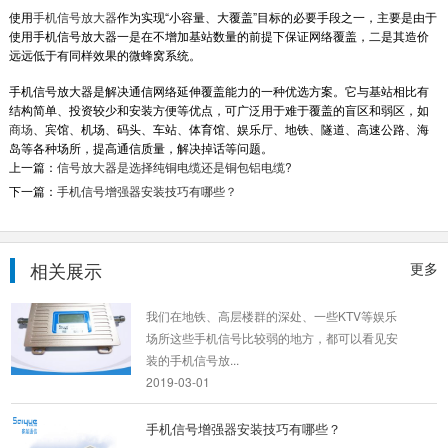
使用
手机信号放大器
作为实现“小容量、大覆盖”目标的必要手段之一，主要是由于
使用手机信号放大器一是在不增加基站数量的前提下保证网络覆盖，二是其造价
远远低于有同样效果的微蜂窝系统。
手机信号放大器是解决通信网络延伸覆盖能力的一种优选方案。它与基站相比有
结构简单、投资较少和安装方便等优点，可广泛用于难于覆盖的盲区和弱区，如
商场
、宾馆、机场、码头、车站、体育馆、娱乐厅、地铁、隧道、高速公路、海
信号增强器原理与覆盖全球通信网...
岛等各种场所，提高通信质量，解决掉话等问题。
上一篇：
信号放大器是选择纯铜电缆还是铜包铝电缆?
手机信号增强器-传说中的量子网络可以提供一
下一篇：
手机信号增强器安装技巧有哪些？
个超安全的通信环境，但现在的问题是，部署覆
盖全球的量子网...
2019-01-11
相关展示
更多
娱乐场所手机信号放大器常见故障...
我们在地铁、高层楼群的深处、一些KTV等娱乐
场所这些手机信号比较弱的地方，都可以看见安
装的手机信号放...
2019-03-01
手机信号增强器安装技巧有哪些？