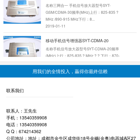
名称三网合一 手机信号放大器型号SYT-
GSM/CDMA-30频率(MHz)上行：825-835 ?
MHz /890-915 MHz下行：8...
2019-01-11
移动手机信号增强器SYT-CDMA-20
名称手机信号放大器型号SYT-CDMA-20频率
(MHz)上行：825-835 ? MHz ? ? 下行：870-
880 MHz主机增...
2019-01-11
用我们的全情投入，贏得你最終信赖
4G手机信号放大器SYT-DCS-23
名称手机信号放大器型号SYT-DCS-23频率
联系我们
(MHz)上行：1710-1785MHz下行：1805-1880
MHz主机增益65±1dB输...
2019-01-11
联系人：王先生
手机：13540359908
电话：13540359908
CDMA/GSM八木天线
Q Q：674214362
N母头9单元13db/900M鱼骨八木定向天线，也
公司地址：地址：成都市金牛区成华街18号金樾(金粤)电器城A区27
称为 手机信号放大器增强器接收器天线，频率