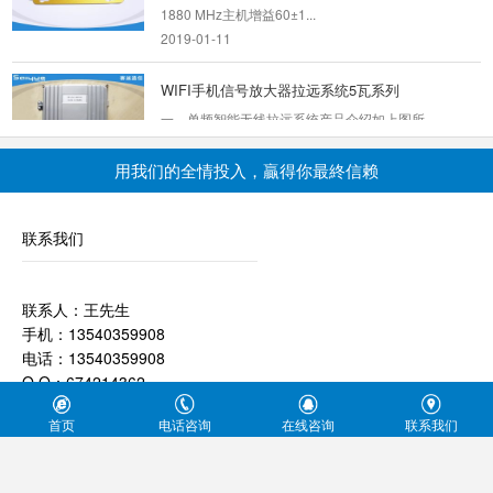
1880 MHz主机增益60±1...
5G事真多自打我国5G正式商用后，各大手机厂
2019-01-11
商5G市场争抢就进入到冲刺环节，都竞相公布
能支持5G网络的新...
2019-07-29
WIFI手机信号放大器拉远系统5瓦系列
一、单频智能无线拉远系统产品介绍如上图所
手机信号放大器有没有辐射?
示，智能拉远系统由近端机、中继天线、远端
机、重发天线四部...
用我们的全情投入，贏得你最終信赖
首先我们需要了解一个事实：无线信号就是辐
2019-01-11
射，我们生活中无处不存在辐射，例如阳光、
wifi、家具材料等...
联系我们
2019-01-11
4G信号光纤直放站20瓦系列
光纤信号直放站多用于室外大工程信号覆盖或者
室内超过20000㎡面积的信号覆盖，主要由光近
联系人：王先生
手机信号不好，试试手机信号增强器
端机、光纤、...
手机：13540359908
手机信号会不会总是时有时无的，总感觉用
2019-01-11
电话：13540359908
起来不是很通畅，不是手机的问题，那就是手机
Q Q：674214362
信号的问题了...
腔体耦合器
公司地址：地址：成都市金牛区成华街18号金樾(金粤)电器城A区27
2019-05-17
腔体耦合器广泛应用于通信，雷达和室内分布系
首页
电话咨询
在线咨询
联系我们
号
统，本公司有大量腔体耦合器，以及所有配件，
没有5G手机，又想体验5G网络怎么...
大量现货，运...
7月31日消息，中国移动客服官方带来了又一5G