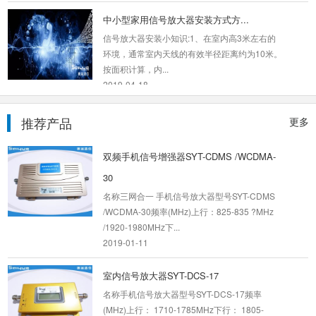
中小型家用信号放大器安装方式方...
信号放大器安装小知识:1、在室内高3米左右的
环境，通常室内天线的有效半径距离约为10米。
按面积计算，内...
2019-04-18
在家里如何安装信号放大器
推荐产品
更多
手机信号放大器有用吗?也许在未使用手机信号
放大器的时候，你会不知道手机信号放大器能否
双频手机信号增强器SYT-CDMS /WCDMA-
真正的给自己的...
2019-05-24
30
名称三网合一 手机信号放大器型号SYT-CDMS
手机信号一到高层就不好了
/WCDMA-30频率(MHz)上行：825-835 ?MHz
/1920-1980MHz下...
断网、信号差，通话中断，相信大多数手机
2019-01-11
用户都会出现这种烦恼。在很多情况下，这并不
是因为电信运...
2019-07-09
室内信号放大器SYT-DCS-17
名称手机信号放大器型号SYT-DCS-17频率
高通5G基带只能用半年？-手机信...
(MHz)上行： 1710-1785MHz下行： 1805-