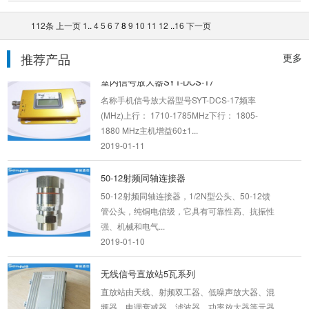
示，智能拉远系统由近端机、中继天线、远端
112条
上一页
1
..
4
5
6
7
8
9
10
11
12
..
16
下一页
机、重发天线四部...
2019-01-11
推荐产品
更多
室内信号放大器SYT-DCS-17
名称手机信号放大器型号SYT-DCS-17频率
(MHz)上行： 1710-1785MHz下行： 1805-
1880 MHz主机增益60±1...
2019-01-11
50-12射频同轴连接器
50-12射频同轴连接器，1/2N型公头、50-12馈
管公头，纯铜电信级，它具有可靠性高、抗振性
强、机械和电气...
2019-01-10
无线信号直放站5瓦系列
直放站由天线、射频双工器、低噪声放大器、混
频器、电调衰减器、滤波器、功率放大器等元器